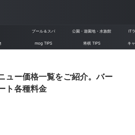
プール＆スパ
公園・遊園地・水族館
IT
物
mog TIPS
将棋 TIPS
キャ
ニュー価格一覧をご紹介。バー
ート各種料金