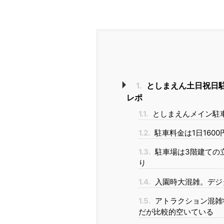
1.
としまえん土日祝日
レポ
1.1.
としまえんメイン駐
1.2.
駐車料金は1日160
1.3.
駐車場は3階建ての
り
1.4.
入園時大混雑。デジ
1.5.
アトラクション混雑状
だが比較的空いている