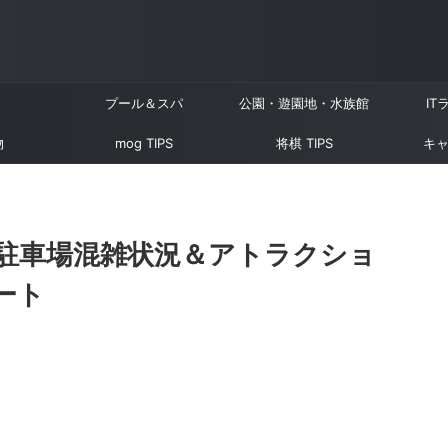
プール＆スパ
公園・遊園地・水族館
IT
物
mog TIPS
将棋 TIPS
キャ
駐車場混雑状況＆アトラクショ
ート