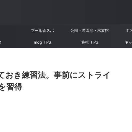
プール＆スパ
公園・遊園地・水族館
IT
物
mog TIPS
将棋 TIPS
キャ
ておき練習法。事前にストライ
を習得