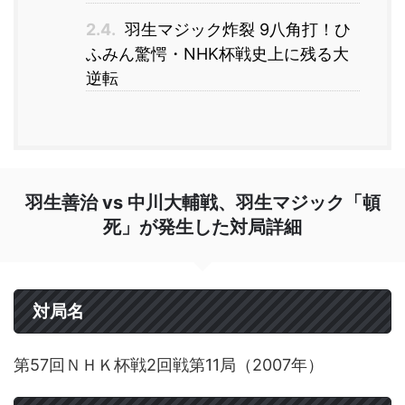
2.4.
羽生マジック炸裂 9八角打！ひ
ふみん驚愕・NHK杯戦史上に残る大
逆転
羽生善治 vs 中川大輔戦、羽生マジック「頓
死」が発生した対局詳細
対局名
第57回ＮＨＫ杯戦2回戦第11局（2007年）