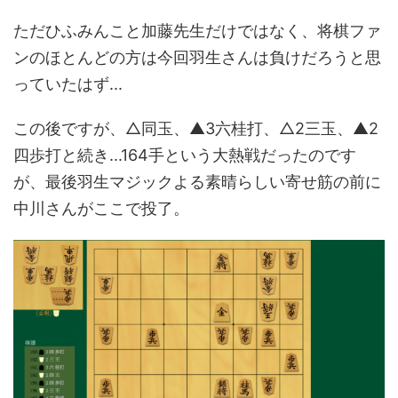
ただひふみんこと加藤先生だけではなく、将棋ファ
ンのほとんどの方は今回羽生さんは負けだろうと思
っていたはず...
この後ですが、△同玉、▲3六桂打、△2三玉、▲2
四歩打と続き...164手という大熱戦だったのです
が、最後羽生マジックよる素晴らしい寄せ筋の前に
中川さんがここで投了。