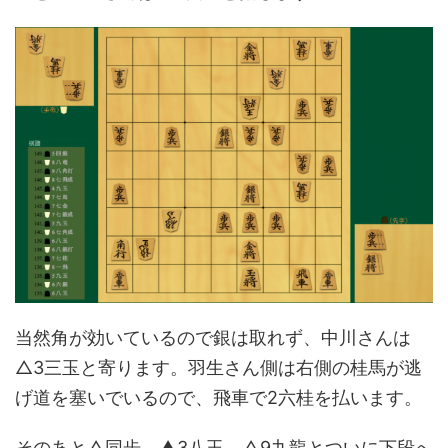
当然角が効いているので銀は取れず、中川さんは
△3三玉と寄ります。羽生さん側は右側の桂馬が逃
げ道を塞いでいるので、飛車で2六桂を払います。
そのあと△同歩、▲3八玉、△9九龍とついに下段へ