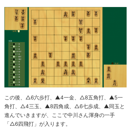
この後、△6六歩打、▲4一金、△8五角打、▲5一
角打、△4三玉、▲8四角成、△6七歩成、▲同玉と
進んでいきますが、ここで中川さん渾身の一手
「△6四飛打」が入ります。