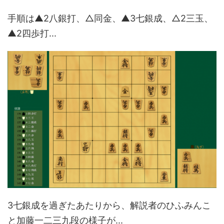
手順は▲2八銀打、△同金、▲3七銀成、△2三玉、
▲2四歩打...
3七銀成を過ぎたあたりから、解説者のひふみんこ
と加藤一二三九段の様子が...