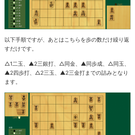
以下手順ですが、あとはこちらを歩の数だけ繰り返
すだけです。
△1二玉、▲2三銀打、△同金、▲同歩成、△同玉、
▲2四歩打、△2三玉、▲2三金打までの詰みとなり
ます。