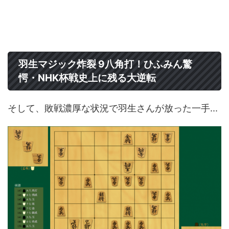
羽生マジック炸裂 9八角打！ひふみん驚
愕・NHK杯戦史上に残る大逆転
そして、敗戦濃厚な状況で羽生さんが放った一手...