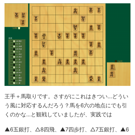
王手＋馬取りです。さすがにこれはきつい...どうい
う風に対応するんだろう？馬を6六の地点にでも引
くのかな...と観戦していましたが、実践では
▲6五銀打、△8四飛、▲7四歩打、△7五銀打、▲6