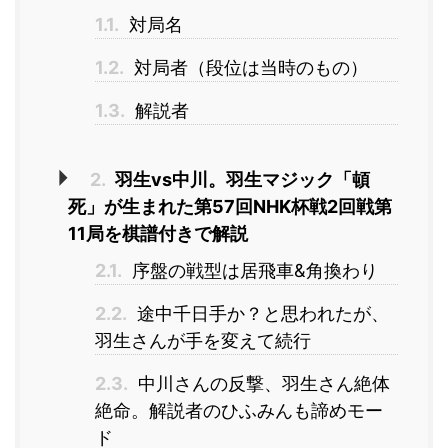
1.1.
対局名
1.2.
対局者（段位は当時のもの）
1.3.
解説者
2.
羽生vs中川。羽生マジック「頓
死」が生まれた第57回NHK杯戦2回戦第
11局を棋譜付きで解説
2.1.
序盤の戦型は居飛車&角換わり
2.2.
途中千日手か？と思われたが、
羽生さんが手を変えて続行
2.3.
中川さんの反撃、羽生さん絶体
絶命。解説者のひふみんも諦めモー
ド