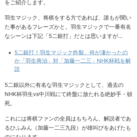
をご紹介します。
羽生マジック、将棋をする方であれば、誰もが聞い
た事があるフレーズかと。羽生マジックで一番有名
なシーンは下記「5二銀打」だとは思いますが...
5二銀打！羽生マジック炸裂。何が凄かったの
か「羽生善治」対「加藤一二三」NHK杯戦を解
説
5二銀以外に有名な羽生マジックとして、過去の
NHK杯羽生vs中川戦にて終盤に放たれる絶妙手・頓
死。
これには将棋ファンの全員はもちろん、解説者であ
るひふみん（加藤一二三九段）が雄叫びをあげたも
のになります。