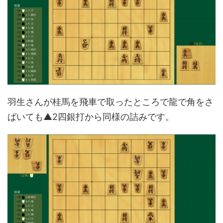
羽生さんが桂馬を飛車で取ったところで龍で角をさ
ばいても▲2四銀打から同様の詰みです。