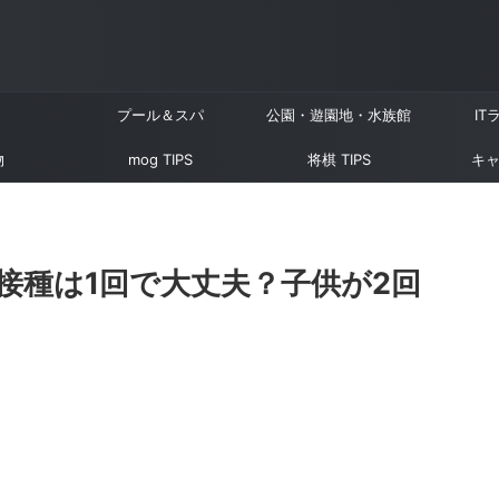
プール＆スパ
公園・遊園地・水族館
IT
物
mog TIPS
将棋 TIPS
キャ
接種は1回で大丈夫？子供が2回