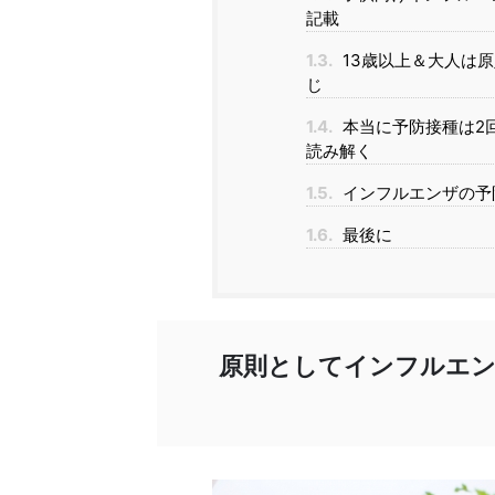
記載
1.3.
13歳以上＆大人は
じ
1.4.
本当に予防接種は2
読み解く
1.5.
インフルエンザの予
1.6.
最後に
原則としてインフルエン