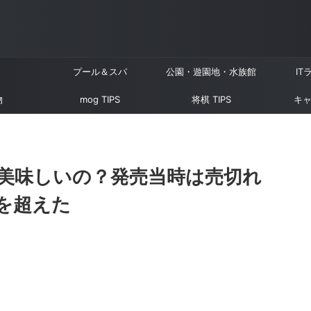
プール＆スパ
公園・遊園地・水族館
IT
物
mog TIPS
将棋 TIPS
キャ
美味しいの？発売当時は売切れ
を超えた