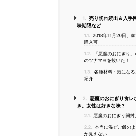
1.
売り切れ続出＆入手
味期限など
1.1.
2018年11月20日
購入可
1.2.
「悪魔のおにぎり」名
のツナマヨを抜いた！
1.3.
各種材料・気になる
紹介
2.
悪魔のおにぎり食レ
き。女性は好きな味？
2.1.
悪魔のおにぎり開封
2.2.
本当に混ぜご飯のよ
か見えない