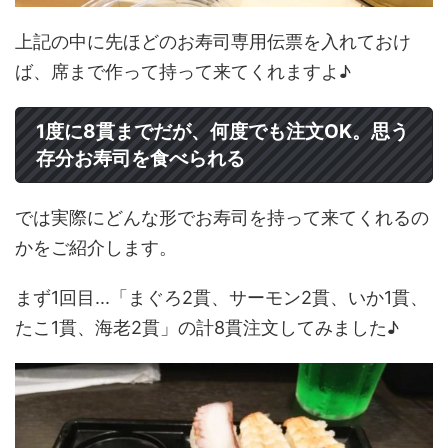
上記の中に先ほどのお寿司専用伝票を入れておけ
ば、席まで作って持って来てくれますよ♪
1度に8貫までだが、何度でも注文OK。思う
存分お寿司を食べられる
では実際にどんな形でお寿司を持って来てくれるの
かをご紹介します。
まず1回目...「まぐろ2貫、サーモン2貫、いか1貫、
たこ1貫、海老2貫」の計8貫注文してみました♪