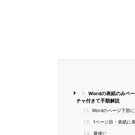
1.
Wordの表紙のみペ
チャ付きて手順解説
1.1.
Wordのページ下部
1.2.
1ページ目・表紙に
1.3.
最後に