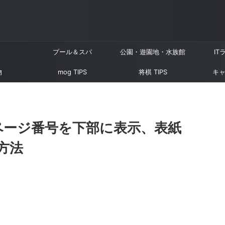
プール＆スパ
公園・遊園地・水族館
IT
物
mog TIPS
将棋 TIPS
キャ
でページ番号を下部に表示、表紙
方法