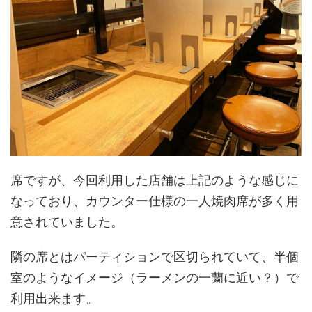
席ですが、今回利用した店舗は上記のような感じに
なっており、カウンター仕様の一人焼肉席が多く用
意されていました。
隣の席とはパーティションで区切られていて、半個
室のようなイメージ（ラーメンの一蘭に近い？）で
利用出来ます。