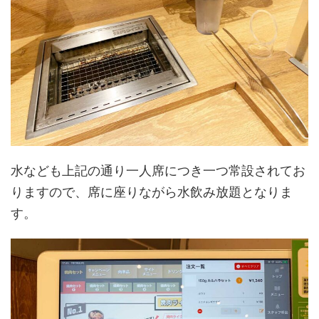
水なども上記の通り一人席につき一つ常設されてお
りますので、席に座りながら水飲み放題となりま
す。