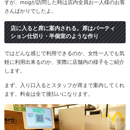
すが、mogが訪問した時は店内全員お一人様のお客
さんばかりでしたよ。
店に入ると席に案内される。席はパーティ
ション仕切り・半個室のような作り
ではどんな感じで利用できるのか、女性一人でも気
軽に利用出来るのか、実際に店舗内の様子をご紹介
します。
まず、入り口入るとスタッフが席まで案内してくれ
ます。料金は全て後払いになります。