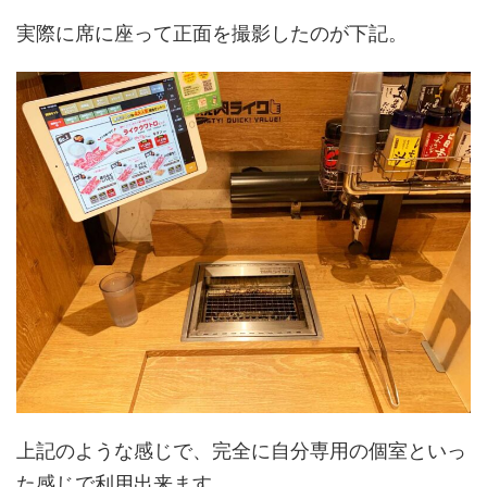
実際に席に座って正面を撮影したのが下記。
上記のような感じで、完全に自分専用の個室といっ
た感じで利用出来ます。