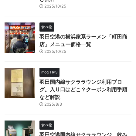
2025/10/25
食べ物
羽田空港の横浜家系ラーメン「町田商
店」メニュー価格一覧
2025/10/25
mog TIPS
羽田国内線サクララウンジ利用ブロ
グ。入り口はどこ？クーポン利用手順
など解説
2025/8/3
食べ物
羽田空港国内線サクララウンジ、飲み