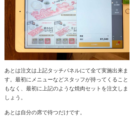
あとは注文は上記タッチパネルにて全て実施出来ま
す。最初にメニューなどスタッフが持ってくること
もなく、最初に上記のような焼肉セットを注文しま
しょう。
あとは自分の席で待つだけです。