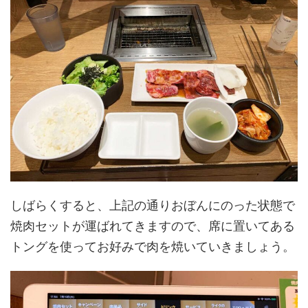
しばらくすると、上記の通りおぼんにのった状態で
焼肉セットが運ばれてきますので、席に置いてある
トングを使ってお好みで肉を焼いていきましょう。