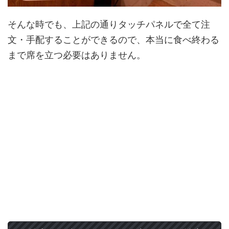
そんな時でも、上記の通りタッチパネルで全て注
文・手配することができるので、本当に食べ終わる
まで席を立つ必要はありません。