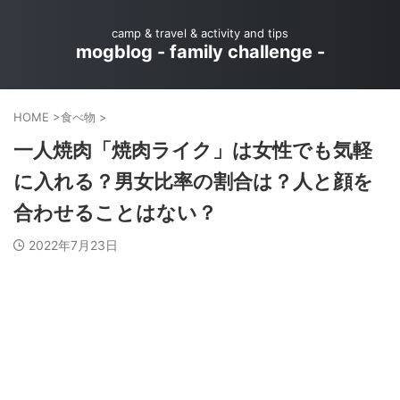
camp & travel & activity and tips
mogblog - family challenge -
HOME
>
食べ物
>
一人焼肉「焼肉ライク」は女性でも気軽
に入れる？男女比率の割合は？人と顔を
合わせることはない？
2022年7月23日