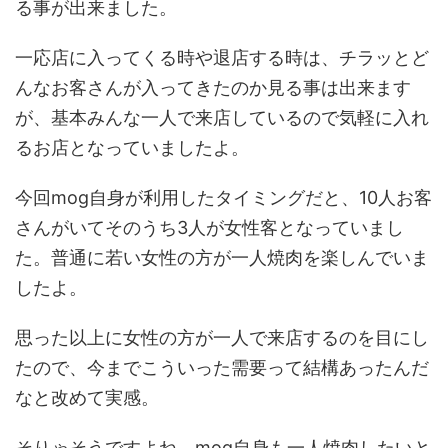
る事が出来ました。
一応店に入ってくる時や退店する時は、チラッとど
んなお客さんが入ってきたのか見る事は出来ます
が、基本みんな一人で来店しているので気軽に入れ
るお店となっていましたよ。
今回mog自身が利用したタイミングだと、10人お客
さんがいてそのうち3人が女性客となっていまし
た。普通に若い女性の方が一人焼肉を楽しんでいま
したよ。
思った以上に女性の方が一人で来店するのを目にし
たので、今までこういった需要って結構あったんだ
なと改めて実感。
そりゃそうですよね。mog自身も一人焼肉したいと