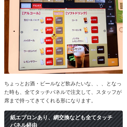
ちょっとお酒・ビールなど飲みたいな、、、となっ
た時も、全てタッチパネルで注文して、スタッフが
席まで持ってきてくれる形になります。
紙エプロンあり、網交換なども全てタッチ
パネル経由