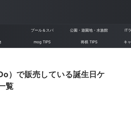
プール＆スパ
公園・遊園地・水族館
IT
物
mog TIPS
将棋 TIPS
キャ
☆Do）で販売している誕生日ケ
一覧