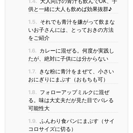
1.4.
大人向けの青汁も飲んでOK、子
供と一緒に大人も飲めば効果抜群♪
1.5.
それでも青汁を嫌がって飲まな
いお子さんには、とっておきの方法
をご紹介
1.6.
カレーに混ぜる。何度か実践し
たが、絶対に子供には分からない
1.7.
きな粉に青汁をまぜて、小さい
おにぎりにまぶす（おもちも可）
1.8.
フォローアップミルクに混ぜ
る。味は大丈夫だが見た目でバレる
可能性大
1.9.
ふんわり食パンにまぶす（サイ
コロサイズに切る）