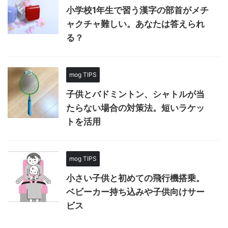
小学校1年生で習う漢字の部首がメチ
ャクチャ難しい。あなたは答えられ
る？
mog TIPS
子供とバドミントン、シャトルが当
たらない場合の対策法。短いラケッ
トを活用
mog TIPS
小さい子供と初めての飛行機搭乗。
ベビーカー持ち込みや子供向けサー
ビス