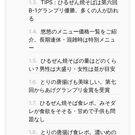
1.3.
TIPS：ひるぜん焼そばは第六回
B-1グランプリ優勝。多くの人が訪れ
る
1.4.
悠悠のメニュー価格一覧をご紹
介。長期連休・混雑時は特別メニュ
ー
1.5.
ひるぜん焼そばの量はどのくら
い？男性は大盛り・女性は並が目安
1.6.
とりの唐揚げも美味しい。第七
回からあげグランプリ金賞を受賞
1.7.
ひるぜん焼そば食レポ。みそダ
レが食欲をそそる・甘めで子供も問
題なし
1.8.
とりの唐揚げ食レポ。濃いめの