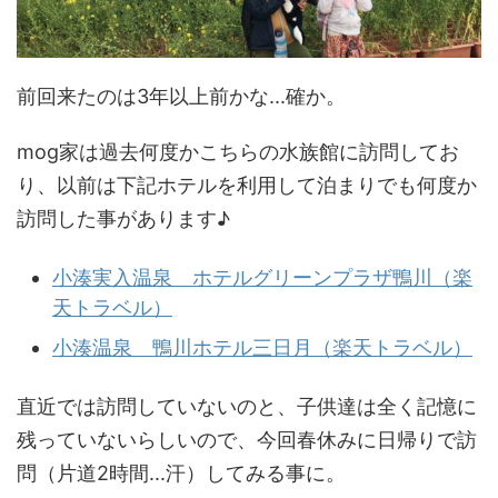
前回来たのは3年以上前かな...確か。
mog家は過去何度かこちらの水族館に訪問してお
り、以前は下記ホテルを利用して泊まりでも何度か
訪問した事があります♪
小湊実入温泉 ホテルグリーンプラザ鴨川（楽
天トラベル）
小湊温泉 鴨川ホテル三日月（楽天トラベル）
直近では訪問していないのと、子供達は全く記憶に
残っていないらしいので、今回春休みに日帰りで訪
問（片道2時間...汗）してみる事に。