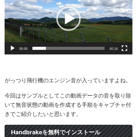
レ
ー
ヤ
ー
00:00
00:16
がっつり飛行機のエンジン音が入っていますよね。
今回はサンプルとしてこの動画データの音を取り除
いて無音状態の動画を作成する手順をキャプチャ付
きでご紹介したいと思います。
Handbrakeを無料でインストール