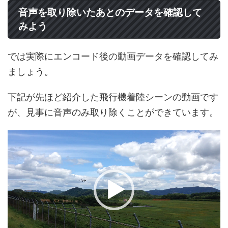
音声を取り除いたあとのデータを確認して
みよう
では実際にエンコード後の動画データを確認してみ
ましょう。
下記が先ほど紹介した飛行機着陸シーンの動画です
が、見事に音声のみ取り除くことができています。
動
画
プ
レ
ー
ヤ
ー