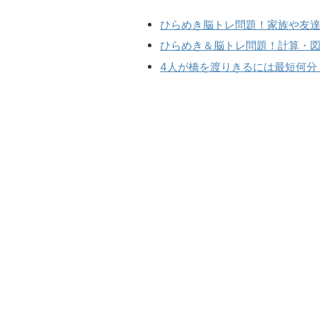
ひらめき脳トレ問題！家族や友達
ひらめき＆脳トレ問題！計算・
4人が橋を渡りきるには最短何分