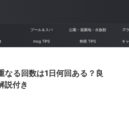
プール＆スパ
公園・遊園地・水族館
IT
物
mog TIPS
将棋 TIPS
キャ
重なる回数は1日何回ある？良
解説付き