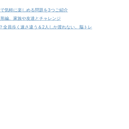
で気軽に楽しめる問題を3つご紹介
図形編。家族や友達とチャレンジ
？全員歩く速さ違う＆2人しか渡れない。脳トレ