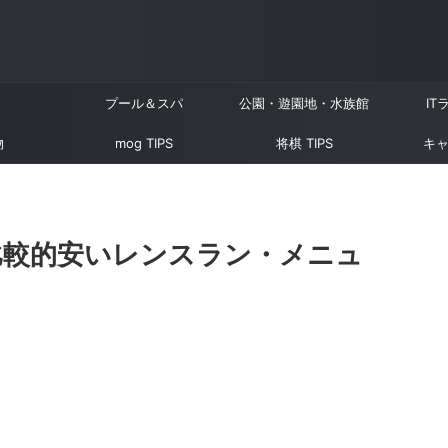
プール＆スパ
公園・遊園地・水族館
IT
物
mog TIPS
将棋 TIPS
キャ
比較的安いレンスラン・メニュ