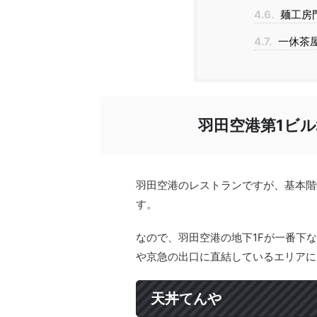
4.6.
麺工房
4.7.
一休茶
羽田空港第1ビ
羽田空港のレストランですが、基本階
す。
なので、羽田空港の地下1Fが一番下
や京急の出口に直結しているエリアに
天丼てんや