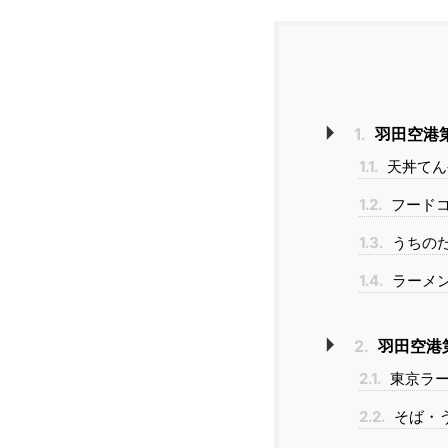
1.
羽田空港第
1.1.
天丼てん
1.2.
フード
1.3.
うちの
1.4.
ラーメ
2.
羽田空港
2.1.
東京ラ
2.2.
そば・