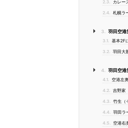
2.3.
カレー
2.4.
札幌ラ
3.
羽田空港
3.1.
基本2F
3.2.
羽田大
4.
羽田空港
4.1.
空港左奥
4.2.
吉野家
4.3.
竹生（
4.4.
羽田ラ
4.5.
空港右