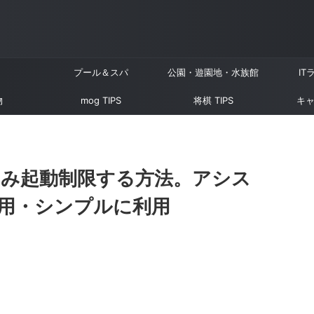
プール＆スパ
公園・遊園地・水族館
IT
物
mog TIPS
将棋 TIPS
キャ
リのみ起動制限する方法。アシス
用・シンプルに利用