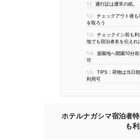
1.1.
通行証は通常の紙。
1.2.
チェックアウト後も
を取ろう
1.3.
チェックイン前も利用
地でも宿泊者名を伝えれ
1.4.
遊園地へ開園10分
可
1.5.
TIPS：荷物は当日
利用可
ホテルナガシマ宿泊者特
も利