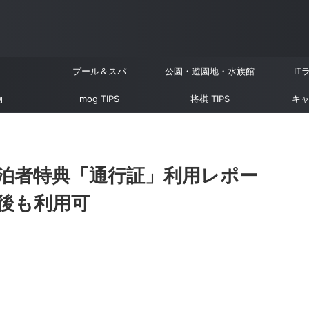
プール＆スパ
公園・遊園地・水族館
IT
物
mog TIPS
将棋 TIPS
キャ
泊者特典「通行証」利用レポー
後も利用可