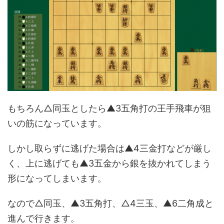
もちろん△同玉としたら▲3五角打の王手飛車が狙
いの筋になっています。
しかし取らずに逃げた場合は▲4三金打などが厳し
く、上に逃げても▲3五金から銀を抜かれてしまう
形になってしまいます。
なので△同玉、▲3五角打、△4三玉、▲6二角成と
進んで行きます。