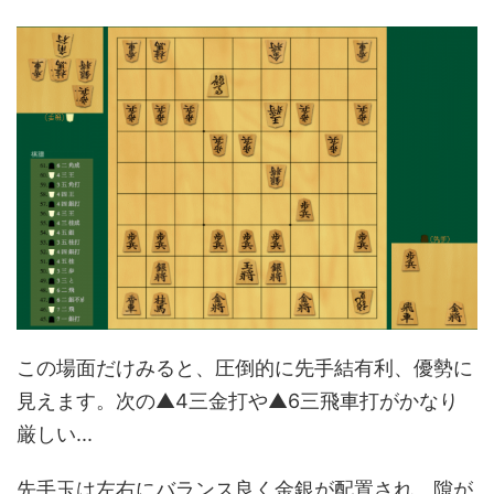
この場面だけみると、圧倒的に先手結有利、優勢に
見えます。次の▲4三金打や▲6三飛車打がかなり
厳しい...
先手玉は左右にバランス良く金銀が配置され、隙が