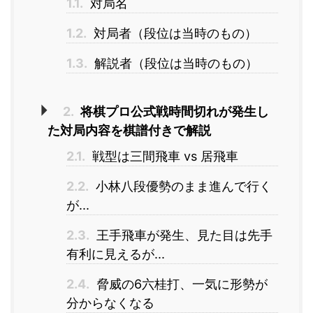
1.1.
対局名
1.2.
対局者（段位は当時のもの）
1.3.
解説者（段位は当時のもの）
2.
将棋プロ公式戦時間切れが発生し
た対局内容を棋譜付きで解説
2.1.
戦型は三間飛車 vs 居飛車
2.2.
小林八段優勢のまま進んで行く
が...
2.3.
王手飛車が発生、見た目は先手
有利に見えるが...
2.4.
脅威の6六桂打、一気に形勢が
分からなくなる