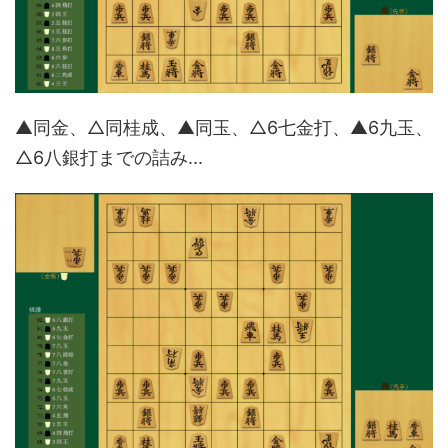
▲同金、△同桂成、▲同玉、△6七金打、▲6九玉、
△6八銀打までの詰み...