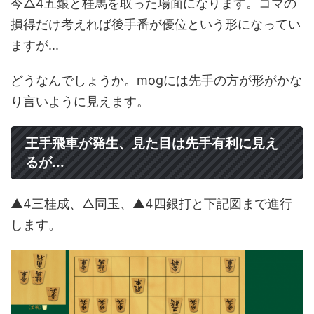
今△4五銀と桂馬を取った場面になります。コマの
損得だけ考えれば後手番が優位という形になってい
ますが...
どうなんでしょうか。mogには先手の方が形がかな
り言いように見えます。
王手飛車が発生、見た目は先手有利に見え
るが...
▲4三桂成、△同玉、▲4四銀打と下記図まで進行
します。