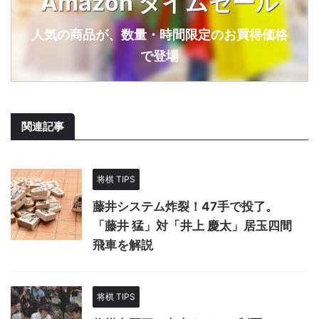
Amazon タイムセール
人気の商品が、数量・時間限定のお買得価格
で登場
関連記事
将棋 TIPS
藤井システム炸裂！47手で投了。
「藤井 猛」対「井上 慶太」居玉四間
飛車を解説
将棋 TIPS