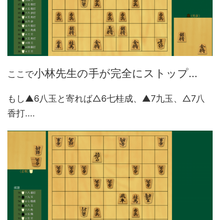
小林先生の手が完全にストップ...
ここで
もし▲6八玉と寄れば△6七桂成、▲7九玉、△7八
香打....