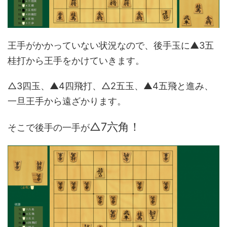
王手がかかっていない状況なので、後手玉に▲3五
桂打から王手をかけていきます。
△3四玉、▲4四飛打、△2五玉、▲4五飛と進み、
一旦王手から遠ざかります。
△7六角！
そこで後手の一手が