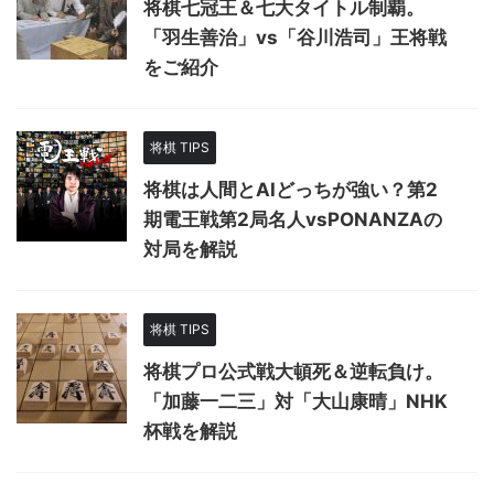
将棋七冠王＆七大タイトル制覇。
「羽生善治」vs「谷川浩司」王将戦
をご紹介
将棋 TIPS
将棋は人間とAIどっちが強い？第2
期電王戦第2局名人vsPONANZAの
対局を解説
将棋 TIPS
将棋プロ公式戦大頓死＆逆転負け。
「加藤一二三」対「大山康晴」NHK
杯戦を解説