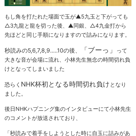
もし角を打たれた場面で玉が▲5九玉と下がっても
△3九龍と龍を切った後、▲同銀、△4九金打から
先ほどと同じ手順になりますので詰みになります。
「ブーっ」
秒読みの5,6,7,8,9.....10の後、
って
大きな音が会場に流れ、小林先生無念の時間切れ負
けとなってしまいました
NHK杯初となる時間切れ負け
恐らく
となり
ました。
後日NHKハプニング集のインタビューにて小林先生
のコメントが放送されており、
「秒読みで着手をしようとした時に自玉に詰みがあ