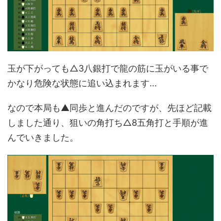
玉が下がっても△3八銀打で龍の筋に玉がいる事で
かなり危険な状態に追い込まれます...
なので本局も▲同歩と進んだのですが、先ほど記載
しました通り、狙いの角打ち△8五角打と手順が進
んでいきました。