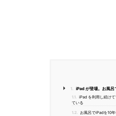
1.
iPad が登場。お風
1.1.
iPad を利用し続け
ている
1.2.
お風呂でiPadを1