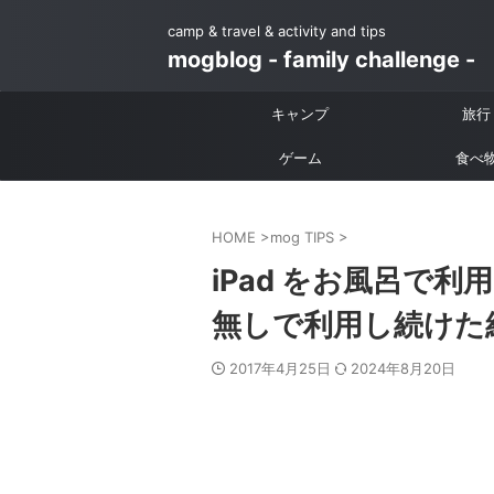
camp & travel & activity and tips
mogblog - family challenge -
キャンプ
旅行
ゲーム
食べ
HOME
>
mog TIPS
>
iPad をお風呂で
無しで利用し続けた
2017年4月25日
2024年8月20日