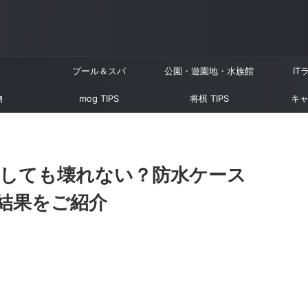
プール＆スパ
公園・遊園地・水族館
IT
物
mog TIPS
将棋 TIPS
キャ
利用しても壊れない？防水ケース
結果をご紹介