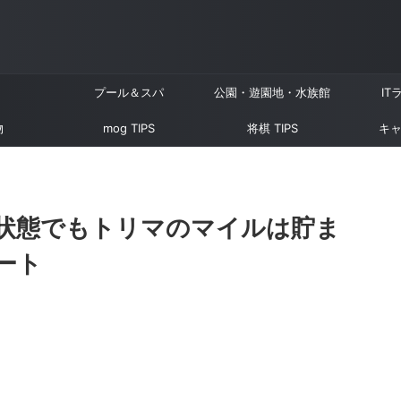
プール＆スパ
公園・遊園地・水族館
IT
物
mog TIPS
将棋 TIPS
キャ
の状態でもトリマのマイルは貯ま
ート