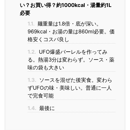
い？お買い得？約1000kcal・湯量約1L
必要
1.1.
麺重量は1.8倍・底が深い。
969kcal・お湯の量は860ml必要。価
格安くコスパ良し
1.2.
UFO爆盛バーレルを作ってみ
る。熱湯3分は変わらず。ソース・薬
味の袋も大きい
1.3.
ソースを混ぜた後実食。変わら
ずUFOの味・美味しい。普通に一人
で完食可能
1.4.
最後に