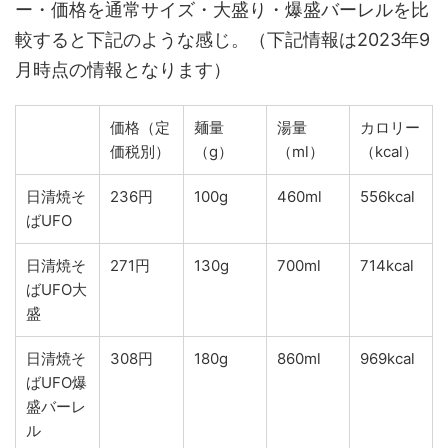
ー・価格を通常サイズ・大盛り・爆盛バーレルを比
較すると下記のような感じ。（下記情報は2023年9
月時点の情報となります）
価格（定
麺量
湯量
カロリー
価税別）
（g）
（ml）
（kcal）
日清焼そ
236円
100g
460ml
556kcal
ばUFO
日清焼そ
271円
130g
700ml
714kcal
ばUFO大
盛
日清焼そ
308円
180g
860ml
969kcal
ばUFO爆
盛バーレ
ル