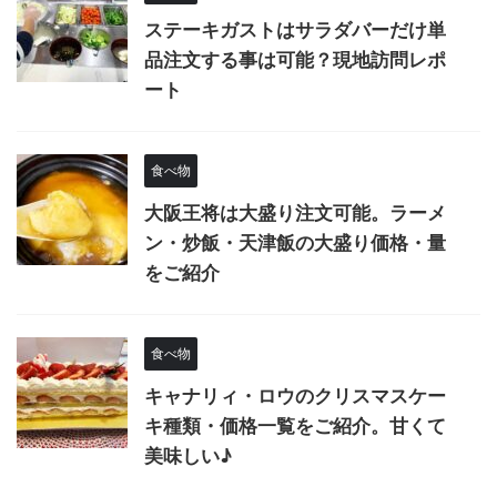
ステーキガストはサラダバーだけ単
品注文する事は可能？現地訪問レポ
ート
食べ物
大阪王将は大盛り注文可能。ラーメ
ン・炒飯・天津飯の大盛り価格・量
をご紹介
食べ物
キャナリィ・ロウのクリスマスケー
キ種類・価格一覧をご紹介。甘くて
美味しい♪