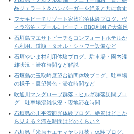
石垣島「ミルミル本舗」メニュー価格一覧。絶
品ジェラート＆ハンバーガーを絶景と共に食す
フサキビーチリゾート家族宿泊体験ブログ。ヴ
ィラ宿泊・プールにビーチ・BBQ利用で大満足
石垣島マエサトビーチをコンフォートホテルか
ら利用。道順・タオル・シャワー設備など
石垣やいま村利用体験ブログ。駐車場・園内混
雑状況・滞在時間など解説
石垣島の玉取崎展望台訪問体験ブログ。駐車場
の様子・展望景色・滞在時間など
吹通川マングローブ群落・ヒルギ群落訪問ブロ
グ。駐車場混雑状況・現地滞在時間
石垣島の川平湾観光体験ブログ。絶景はどこか
ら見える？滞在時間はどのくらい？
石垣島「米原ヤエヤマヤシ群落」体験ブログ。