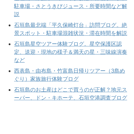
駐車場・さとうきびジュース・所要時間など解
説
石垣島最北端「平久保崎灯台」訪問ブログ。絶
景スポット・駐車場混雑状況・滞在時間を解説
石垣島星空ツアー体験ブログ。星空保護区認
定、送迎・現地の様子＆満天の星・三味線演奏
など
西表島・由布島・竹富島日帰りツアー（3島め
ぐり）家族旅行体験ブログ
石垣島のお土産はどこで買うのが正解？地元ス
ーパー、ドン・キホーテ、石垣空港調査ブログ