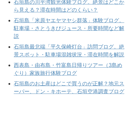
石垣島の川平湾観光体験ブログ。絶景はどこか
ら見える？滞在時間はどのくらい？
石垣島「米原ヤエヤマヤシ群落」体験ブログ。
駐車場・さとうきびジュース・所要時間など解
説
石垣島最北端「平久保崎灯台」訪問ブログ。絶
景スポット・駐車場混雑状況・滞在時間を解説
西表島・由布島・竹富島日帰りツアー（3島め
ぐり）家族旅行体験ブログ
石垣島のお土産はどこで買うのが正解？地元ス
ーパー、ドン・キホーテ、石垣空港調査ブログ