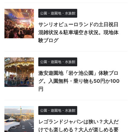
公園・遊園地・水族館
サンリオピューロランドの土日祝日
混雑状況＆駐車場空き状況。現地体
験ブログ
公園・遊園地・水族館
激安遊園地「岩ケ池公園」体験ブロ
グ。入園無料・乗り物も50円か100
円
公園・遊園地・水族館
レゴランドジャパンは狭い？大人だ
けでも楽しめる？大人が楽しめる要