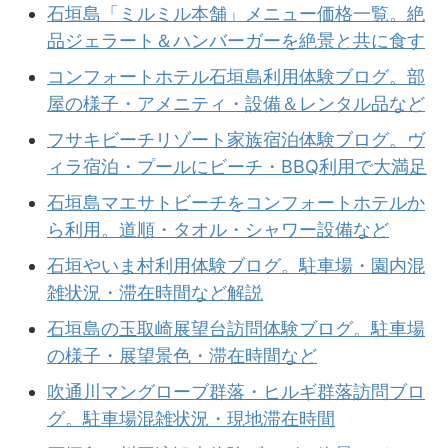
石垣島「ミルミル本舗」メニュー価格一覧。絶
品ジェラート＆ハンバーガーを絶景と共に食す
コンフォートホテル石垣島利用体験ブログ。部
屋の様子・アメニティ・設備＆レンタル品など
フサキビーチリゾート家族宿泊体験ブログ。ヴ
ィラ宿泊・プールにビーチ・BBQ利用で大満足
石垣島マエサトビーチをコンフォートホテルか
ら利用。道順・タオル・シャワー設備など
石垣やいま村利用体験ブログ。駐車場・園内混
雑状況・滞在時間など解説
石垣島の玉取崎展望台訪問体験ブログ。駐車場
の様子・展望景色・滞在時間など
吹通川マングローブ群落・ヒルギ群落訪問ブロ
グ。駐車場混雑状況・現地滞在時間