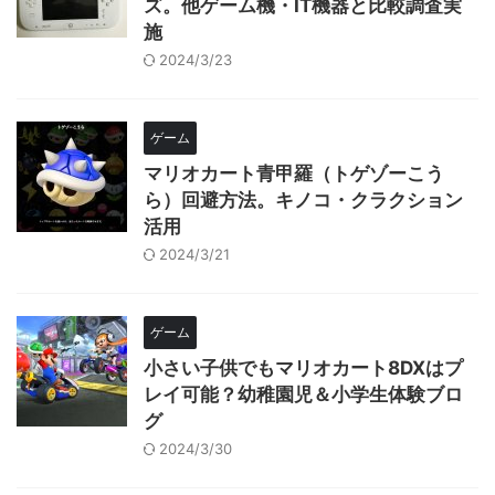
ズ。他ゲーム機・IT機器と比較調査実
施
2024/3/23
ゲーム
マリオカート青甲羅（トゲゾーこう
ら）回避方法。キノコ・クラクション
活用
2024/3/21
ゲーム
小さい子供でもマリオカート8DXはプ
レイ可能？幼稚園児＆小学生体験ブロ
グ
2024/3/30