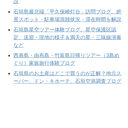
説
石垣島最北端「平久保崎灯台」訪問ブログ。絶
景スポット・駐車場混雑状況・滞在時間を解説
石垣島星空ツアー体験ブログ。星空保護区認
定、送迎・現地の様子＆満天の星・三味線演奏
など
西表島・由布島・竹富島日帰りツアー（3島め
ぐり）家族旅行体験ブログ
石垣島のお土産はどこで買うのが正解？地元ス
ーパー、ドン・キホーテ、石垣空港調査ブログ