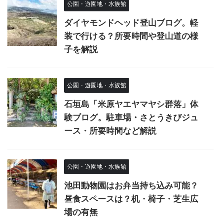
公園・遊園地・水族館
ダイヤモンドヘッド登山ブログ。軽
装で行ける？所要時間や登山道の様
子を解説
公園・遊園地・水族館
石垣島「米原ヤエヤマヤシ群落」体
験ブログ。駐車場・さとうきびジュ
ース・所要時間など解説
公園・遊園地・水族館
池田動物園はお弁当持ち込み可能？
昼食スペースは？机・椅子・芝生広
場の有無